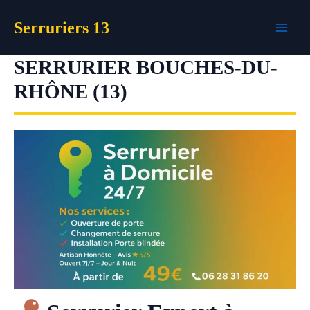
Aller
Serruriers 13
au
contenu
SERRURIER BOUCHES-DU-
RHÔNE (13)