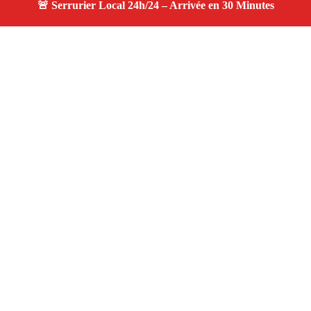
À propos serruriers 13
serruriers 13 — Serrurier à Marseille — Disponibilité
24h/24, avis clients 4.9
, tarifs compétitifs et
transparents.
Adresse : Marseille
Téléphone :
06 28 31 86 20
Horaires :
24h/24, 7j/7