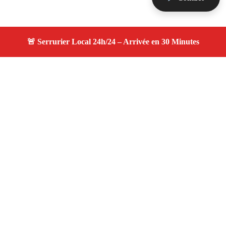
À propos serruriers 13
serruriers 13 — Serrurier Marseille 13010 —
Intervention rapide, remplacement serrure, ouverture de
porte, assistance 24h/24 et 7j/7 à Marseille 13010.
Adresse : Marseille 13010
Téléphone :
06 28 31 86 20