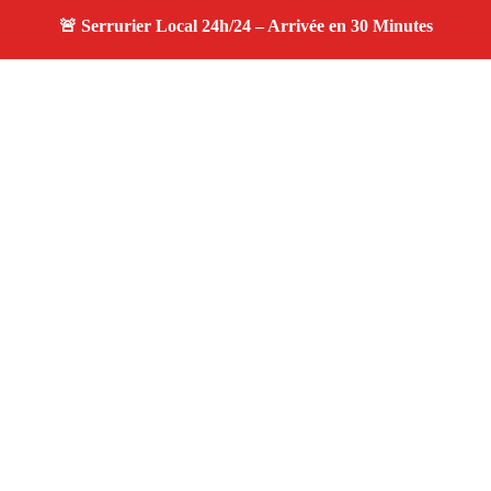
À propos serruriers 13
serruriers 13 — Serrurier à Saint Chamas — Service
d'urgence, dépannage jour et nuit, devis gratuit et
personnalisé.
Adresse : Saint Chamas 13250
Téléphone :
06 28 31 86 20
Horaires :