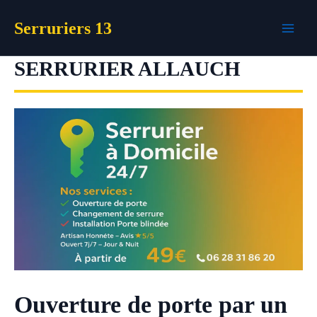
Aller
Serruriers 13
au
contenu
SERRURIER ALLAUCH
Ouverture de porte par un