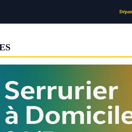
Dépan
ES