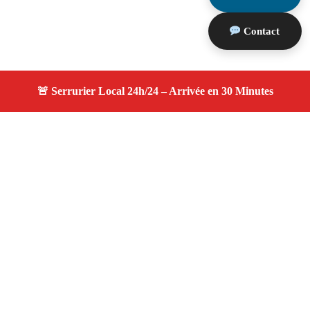
Contact
À propos serruriers 13
serruriers 13 — Serrurier à Carry Le Rouet — Service
d'urgence, dépannage jour et nuit, devis gratuit et
personnalisé.
Adresse : Carry Le Rouet 13620