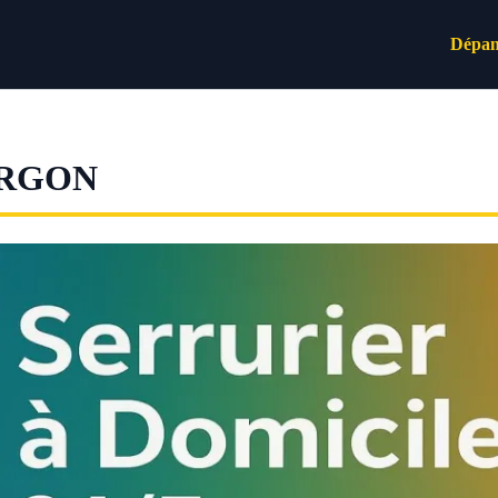
Dépan
ORGON