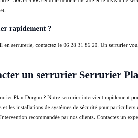
re 150€ et 450€ selon le modèle installé et le niveau de sécur
et.
er rapidement ?
 en serrurerie, contactez le 06 28 31 86 20. Un serrurier vo
acter un serrurier Serrurier P
rurier Plan Dorgon ? Notre serrurier intervient rapidement po
 et les installations de systèmes de sécurité pour particuliers e
Intervention recommandée par nos clients. Contactez un expe