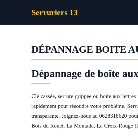
Aller
Serruriers 13
au
contenu
DÉPANNAGE BOITE A
Dépannage de boîte aux 
Clé cassée, serrure grippée ou boîte aux lettres
rapidement pour résoudre votre problème. Serru
transparente. Joignez-nous au 0628318620 pour b
Bois du Rouet, La Montade, La Croix-Rouge (li