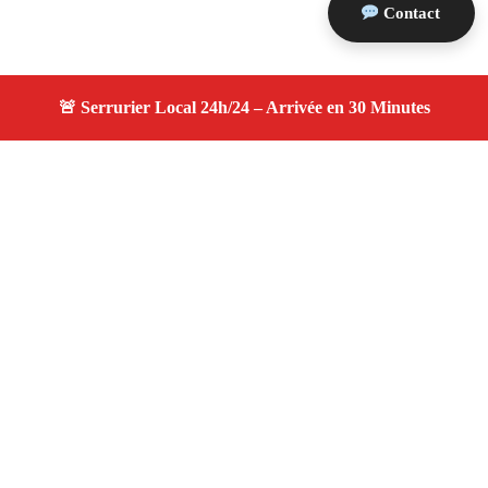
Contact
À propos serruriers 13
serruriers 13 — Serrurier à Orgon — Service d'urgence,
dépannage jour et nuit, devis gratuit et personnalisé.
Adresse : Orgon 13660
Téléphone :
06 28 31 86 20