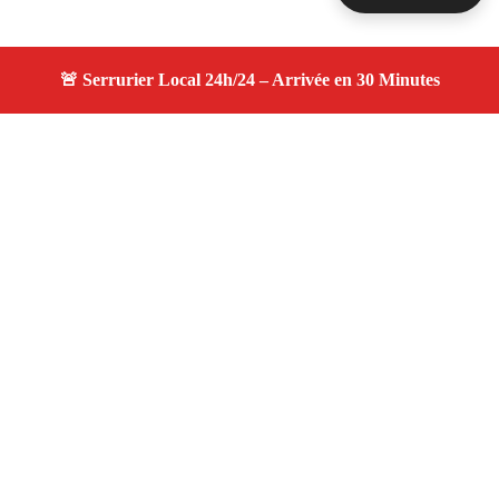
À propos serruriers 13
serruriers 13 — Serrurier à Cuges Les Pins — Service
d'urgence, dépannage jour et nuit, devis gratuit et
personnalisé.
Adresse : Cuges Les Pins 13780
Téléphone :
06 28 31 86 20