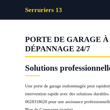
Aller
Serruriers 13
au
contenu
PORTE DE GARAGE À 
DÉPANNAGE 24/7
Solutions professionnel
Une porte de garage endommagée peut rapideme
intervention rapide avec des solutions durables
0628318620 pour une assistance professionnelle
Plan de Campagne (partie).