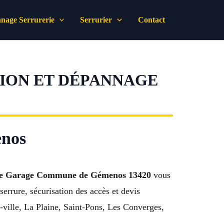
nage Serrurerie
Serrurier
Contact
TION ET DÉPANNAGE
enos
De Garage Commune de Gémenos 13420
vous
errure, sécurisation des accès et devis
-ville, La Plaine, Saint-Pons, Les Converges,