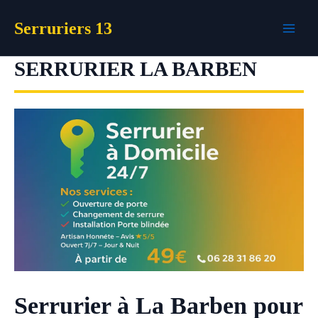
Aller
Serruriers 13
au
contenu
SERRURIER LA BARBEN
Serrurier à La Barben pour