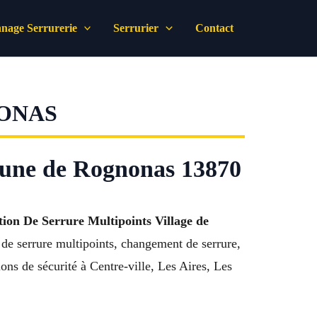
nage Serrurerie
Serrurier
Contact
NONAS
mmune de Rognonas 13870
ation De Serrure Multipoints Village de
de serrure multipoints, changement de serrure,
ns de sécurité à Centre-ville, Les Aires, Les