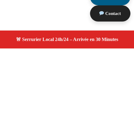
Contact
À propos serruriers 13
serruriers 13 — Serrurier à Marseille — Disponibilité
24h/24, avis clients 4.9
, tarifs compétitifs et
transparents.
Adresse : Marseille