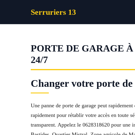
Aller
Serruriers 13
au
contenu
PORTE DE GARAGE À
24/7
Changer votre porte de 
Une panne de porte de garage peut rapidement 
rapidement pour rétablir votre accès en toute s
transparent. Appelez le 0628318620 pour une int
Bastides, Quartier Mistral, Zone agricole de Ma