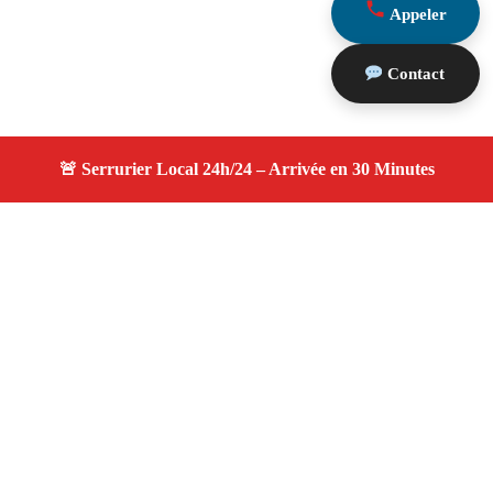
Appeler
Contact
À propos serruriers 13
serruriers 13 — Serrurier Marseille 13007 —
Intervention rapide, remplacement serrure, ouverture de
porte, assistance 24h/24 et 7j/7 à Marseille 13007.
Adresse : Marseille 13007