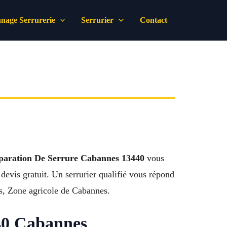
nage Serrurerie
Serrurier
Contact
paration De Serrure Cabannes 13440
vous
devis gratuit. Un serrurier qualifié vous répond
es, Zone agricole de Cabannes.
440 Cabannes