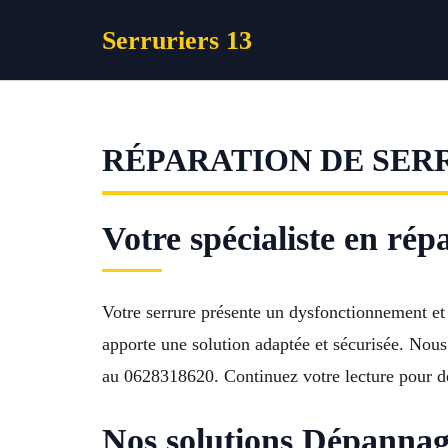
Aller
Serruriers 13
au
contenu
RÉPARATION DE SER
Votre spécialiste en ré
Votre serrure présente un dysfonctionnement et
apporte une solution adaptée et sécurisée. Nous 
au 0628318620. Continuez votre lecture pour dé
Nos solutions Dépannag