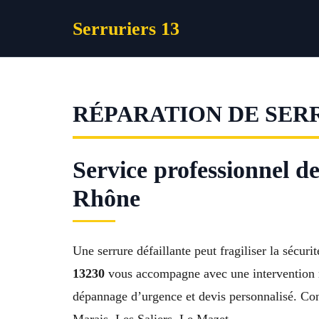
Aller
Serruriers 13
au
contenu
RÉPARATION DE SER
Service professionnel d
Rhône
Une serrure défaillante peut fragiliser la sécuri
13230
vous accompagne avec une intervention ra
dépannage d’urgence et devis personnalisé. Con