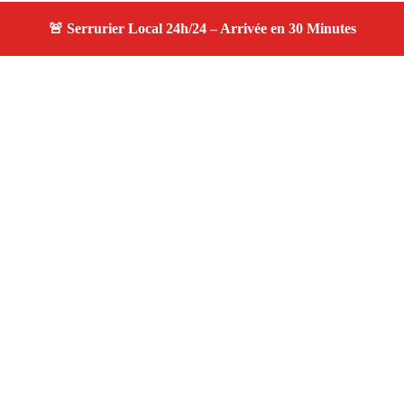
À propos serruriers 13
serruriers 13 — Serrurier à Saint Rémy De Provence —
Service d'urgence, dépannage jour et nuit, devis gratuit et
personnalisé.
Adresse : Saint Rémy De Provence 13210
Téléphone :
06 28 31 86 20
Horaires :