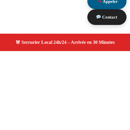
Appeler
Contact
À propos serruriers 13
serruriers 13 — Serrurier à Verquières — Service
d'urgence, dépannage jour et nuit, devis gratuit et
personnalisé.
Adresse : Verquières 13670