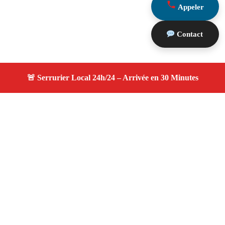
Appeler
Contact
À propos serruriers 13
serruriers 13 — Serrurier à Mas Blanc Des Alpilles —
Service d'urgence, dépannage jour et nuit, devis gratuit et
personnalisé.
Adresse : Mas Blanc Des Alpilles 13103