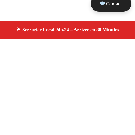
Contact
À propos serruriers 13
serruriers 13 — Serrurier à Mas Blanc Des Alpilles —
Service d'urgence, dépannage jour et nuit, devis gratuit et
personnalisé.
Adresse : Mas Blanc Des Alpilles 13103
Téléphone :
06 28 31 86 20