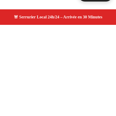
À propos serruriers 13
serruriers 13 — Serrurier à Cadolive — Service
d'urgence, dépannage jour et nuit, devis gratuit et
personnalisé.
Adresse : Cadolive 13950
Téléphone :
06 28 31 86 20