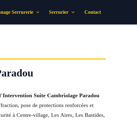
nage Serrurerie
Serrurier
Contact
 Paradou
d’
Intervention Suite Cambriolage Paradou
raction, pose de protections renforcées et
urité à Centre-village, Les Aires, Les Bastides,