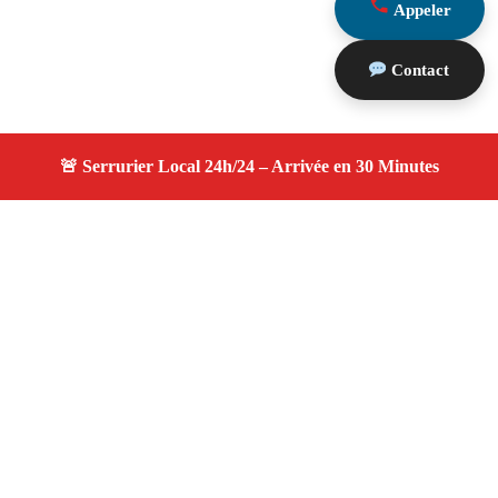
Appeler
Contact
À propos serruriers 13
serruriers 13 — Serrurier à Bouc Bel Air — Service
d'urgence, dépannage jour et nuit, devis gratuit et
personnalisé.
Adresse : Bouc Bel Air 13320