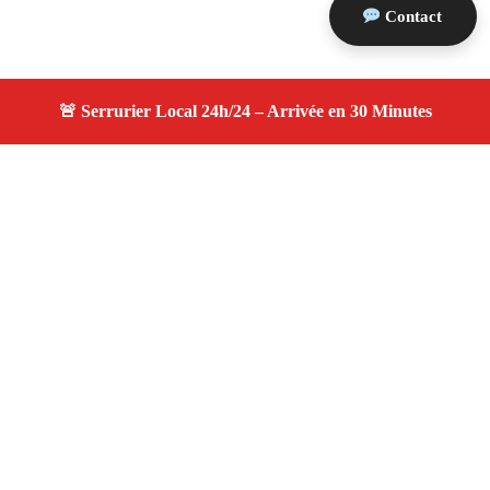
Contact
À propos serruriers 13
serruriers 13 — Serrurier à Pélissanne — Service
d'urgence, dépannage jour et nuit, devis gratuit et
personnalisé.
Adresse : Pélissanne 13330
Téléphone :
06 28 31 86 20