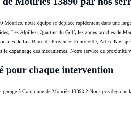
 de Mouriès 13890 par nos serr
890 Mouriès, notre équipe se déplace rapidement dans une larg
tides, Les Alpilles, Quartier du Golf, les zones proches de Ma
sines de Les Baux-de-Provence, Fontvieille, Arles. Nos spéci
s et le dépannage des mécanismes. Notre service de proximité
é pour chaque intervention
e garage à Commune de Mouriès 13890 ? Nous privilégions la q