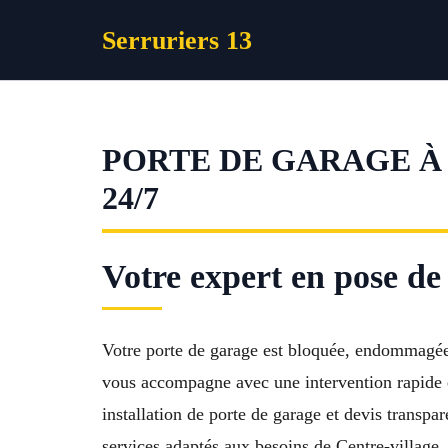
Aller
Serruriers 13
au
contenu
PORTE DE GARAGE À
24/7
Votre expert en pose de
Votre porte de garage est bloquée, endommagée
vous accompagne avec une intervention rapide et
installation de porte de garage et devis transp
services adaptés aux besoins de Centre-village,